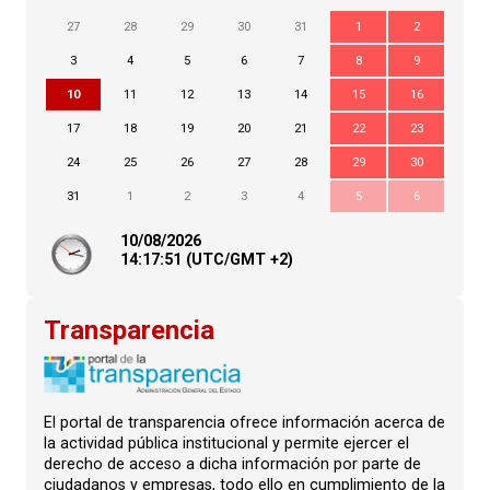
27
28
29
30
31
1
2
3
4
5
6
7
8
9
10
11
12
13
14
15
16
17
18
19
20
21
22
23
24
25
26
27
28
29
30
31
1
2
3
4
5
6
10/08/2026
14:
17
:51
(UTC/GMT +2)
Transparencia
El portal de transparencia ofrece información acerca de
la actividad pública institucional y permite ejercer el
derecho de acceso a dicha información por parte de
ciudadanos y empresas, todo ello en cumplimiento de la